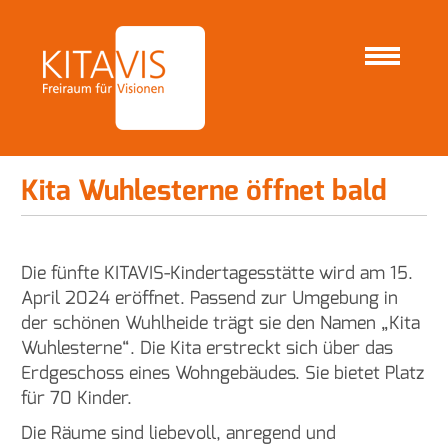
S
e
k
Kita Wuhlesterne öffnet bald
STARTSEITE
NEWS
t
i
o
n
Kita Wuhlesterne öffnet bald
e
n
Die fünfte KITAVIS-Kindertagesstätte wird am 15.
April 2024 eröffnet. Passend zur Umgebung in
der schönen Wuhlheide trägt sie den Namen „Kita
Wuhlesterne“. Die Kita erstreckt sich über das
Erdgeschoss eines Wohngebäudes. Sie bietet Platz
für 70 Kinder.
Die Räume sind liebevoll, anregend und