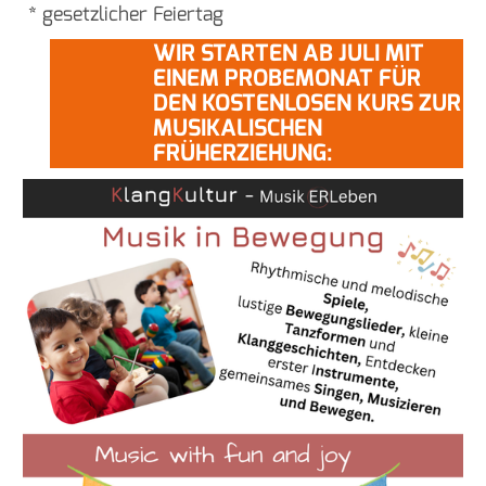
* gesetzlicher Feiertag
WIR STARTEN AB JULI MIT
EINEM PROBEMONAT FÜR
DEN KOSTENLOSEN KURS ZUR
MUSIKALISCHEN
FRÜHERZIEHUNG: