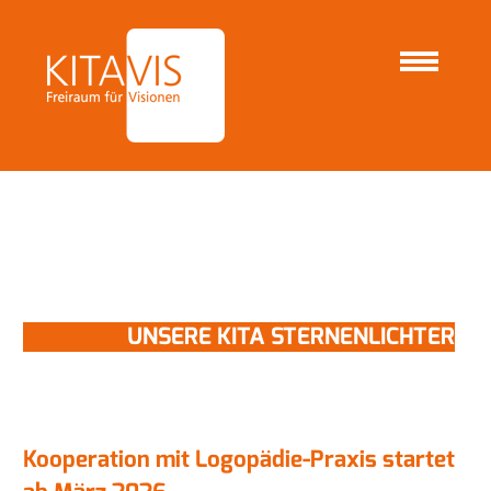
S
e
k
STARTSEITE
UNSERE KITAS
UNSERE KITA STERNENLICHTER
t
i
o
n
e
n
UNSERE KITA STERNENLICHTER
Kooperation mit Logopädie-Praxis startet