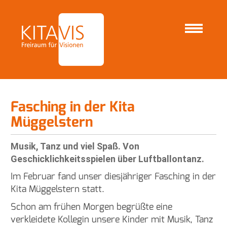
S
e
k
STARTSEITE
NEWS
Fasching in der Kita Müggelstern
t
i
o
n
e
Fasching in der Kita
n
Müggelstern
Musik, Tanz und viel Spaß. Von
Geschicklichkeitsspielen über Luftballontanz.
Im Februar fand unser diesjähriger Fasching in der
Kita Müggelstern statt.
Schon am frühen Morgen begrüßte eine
verkleidete Kollegin unsere Kinder mit Musik, Tanz